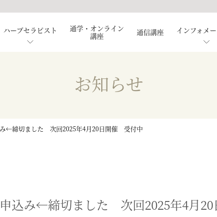
通学・オンライン
ハーブセラピスト
インフォメー
通信講座
講座
材のご紹介
ハーブセラピストとは
資格取得者の声
ハーブ検定について
協会概要
ハーブ
お知らせ
み←締切ました 次回2025年4月20日開催 受付中
申込み←締切ました 次回2025年4月20